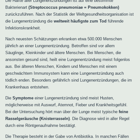
Die Hälfte aller Lungenentzündungen ist auf eine bestimmte
Bakterienart
(Streptococcus pneumoniae = Pneumokokken)
zurückzuführen. Nach der Statistik der Weltgesundheitsorganisation ist
die Lungenentzündung die
weltweit häufigste zum Tod
führende
Infektionskrankheit.
Nach neuesten Schätzungen erkranken etwa 500.000 Menschen
jährlich an einer Lungenentzündung. Betroffen sind vor allem
Säuglinge, Kleinkinder und ältere Menschen. Bei Menschen, die
ansonsten gesund sind, heilt eine Lungenentzündung meist folgenlos
aus. Bei älteren Menschen, Kindern und Menschen mit einem
geschwächtem Immunsystem kann eine Lungenentzündung auch
tödlich enden. Besonders gefährlich sind Lungenentzündungen, die im
Krankenhaus entstehen.
Die
Symptome
einer Lungenentzündung sind meist Husten,
möglicherweise mit Auswurf, Atemnot, Fieber und Krankheitsgefühl.
Bei der Untersuchung hört man über der Lunge meist typische
feine
Rasselgeräusche (Knisterrasseln)
. Die Diagnose wird in aller Regel
durch eine Röntgenaufnahme bestätigt.
Die Therapie besteht in der Gabe von Antibiotika. In manchen Fällen